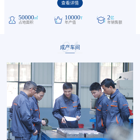
查看详情
50000
10000
2
㎡
T
亿
占地面积
年产值
年销售额
04
成产车间