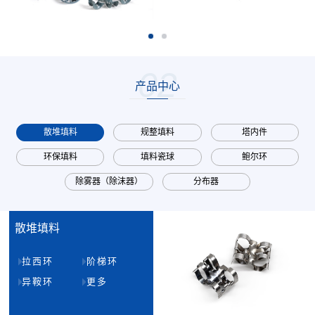
02
产品中心
散堆填料
规整填料
塔内件
环保填料
填料瓷球
鲍尔环
除雾器（除沫器）
分布器
散堆填料
拉西环
阶梯环
异鞍环
更多