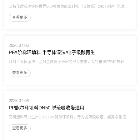
艾特传质成功签约世界500强恒逸能源科技（吐鲁番）240万吨/年全球最大单体煤制乙二醇项目，斩获填料及塔内件供货标段近6000万元订单。公司将依托完整产业链优势，实现工艺设计、设备生产、现场安装一体化交付，再度彰显国内塔内件成套服务商领先实力。
查看更多
2026-07-06
​PFA阶梯环填料 半导体湿法/电子级酸再生
针对半导体湿法工艺对金属离子析出的严苛要求，艾特推出PFA阶梯环填料，耐强酸强碱且洁净度高。相比PTFE烧结填料，阶梯环结构通量更大、压降更低，显著提升吸收塔效率。支持SEMI标准定制，提供高纯氟塑料散堆一站式解决方案
查看更多
2026-07-06
PP鲍尔环填料DN50 脱硫吸收塔通用
艾特塑料专业生产DN50 PP鲍尔环填料，专为脱硫吸收塔、酸雾净化塔设计。产品具有通量大、压降低、耐酸碱腐蚀等优点，是替代传统拉西环的理想散堆填料。作为源头厂家，提供PP材质出厂价格、现货批发及技术支持，欢迎咨询
查看更多