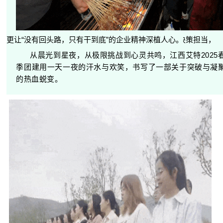
次日清晨，团队带着蜕变后的信念返程。这场融合脑力、体力与心力的团建，不仅让管理者重审沟通本质、强化决策担当，更让“没有回头路，只有干到底”的企业精神深植人心。
从晨光到星夜，从极限挑战到心灵共鸣，江西艾特2025
季团建用一天一夜的汗水与欢笑，书写了一部关于突破与凝
的热血蜕变。