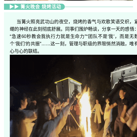
▶▶ 篝火晚会 烧烤活动
当篝火照亮武功山的夜空，烧烤的香气与欢歌笑语交织，
绷的神经在此刻彻底舒展。同事们围炉畅谈，分享一天的感悟
“急速60秒教会我执行力就是生命力”“团队不是‘我’，而是无
个‘我们’的共振”……这一刻，管理与职级的界限悄然消融，唯
心与心的联结。