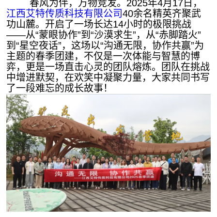
春风为伴，万物竞发。2025年4月17日，
江西艾特传质科技有限公司
40余名精英齐聚武
功山麓。开启了一场长达14小时的极限挑战
——从“蒙眼协作”到“沙漠求生”，从“赤脚踏火”
到“星空夜话”，这场以“沟通无限，协作共赢”为
主题的春季团建，不仅是一次体能与智慧的博
弈，更是一场直击心灵的团队熔炼。团队在挑战
中增进默契，在欢笑中凝聚力量，大家共同书写
了一段难忘的成长故事！