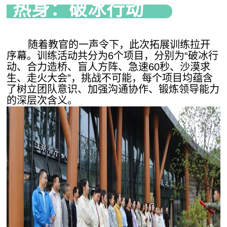
热身：破冰行动
随着教官的一声令下，此次拓展训练拉开
序幕。训练活动共分为6个项目，分别为“破冰行
动、合力造桥、盲人方阵、急速60秒、沙漠求
生、走火大会”，挑战不可能，每个项目均蕴含
了树立团队意识、加强沟通协作、锻炼领导能力
的深层次含义。