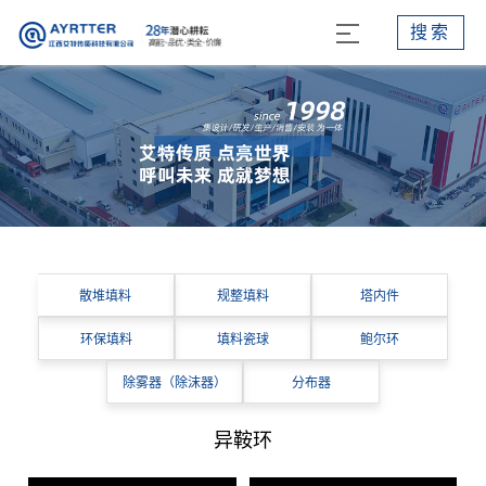
搜索
散堆填料
规整填料
塔内件
环保填料
填料瓷球
鲍尔环
除雾器（除沫器）
分布器
异鞍环