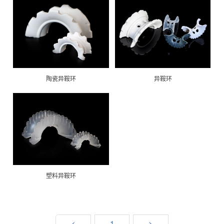
陶瓷异鞍环
异鞍环
塑料异鞍环
<
1
>