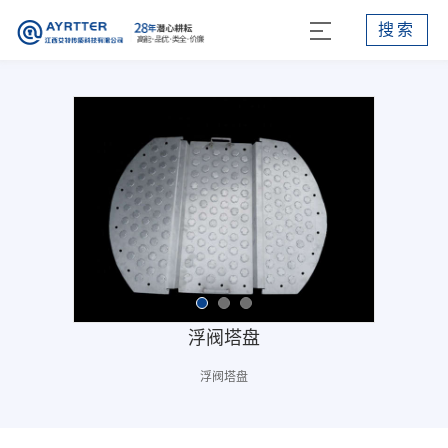
搜索
浮阀塔盘
浮阀塔盘