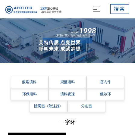
搜索
散堆填料
规整填料
塔内件
环保填料
填料瓷球
鲍尔环
除雾器（除沫器）
分布器
一字环