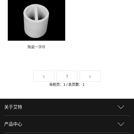
陶瓷一字环
<
1
>
当前页：1 / 总页数：1
关于艾特
产品中心