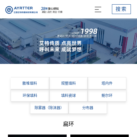
搜索
散堆填料
规整填料
塔内件
环保填料
填料瓷球
鲍尔环
除雾器（除沫器）
分布器
扁环