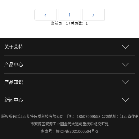
<
1
>
当前页：1 / 总页数：1
关于艾特
产品中心
产品知识
新闻中心
版权所有©江西艾特传质科技有限公司 手机：18507999558 公司地址：江西省萍乡
市安源区安源工业园金光大道与重庆中路交汇处
备案号：
赣ICP备2021000504号-2