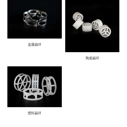
金属扁环
陶瓷扁环
塑料扁环