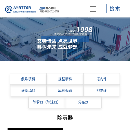
搜索
散堆填料
规整填料
塔内件
环保填料
填料瓷球
鲍尔环
除雾器（除沫器）
分布器
除雾器