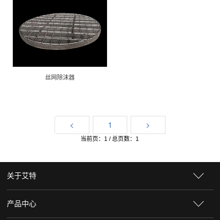
丝网除沫器
<
1
>
当前页：1 / 总页数：1
关于艾特
产品中心