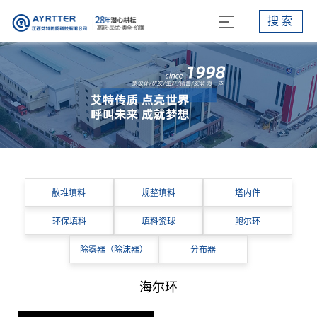
搜索
散堆填料
规整填料
塔内件
环保填料
填料瓷球
鲍尔环
除雾器（除沫器）
分布器
海尔环