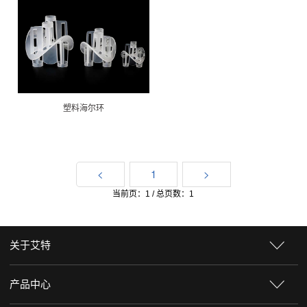
塑料海尔环
<
1
>
当前页：1 / 总页数：1
关于艾特
产品中心