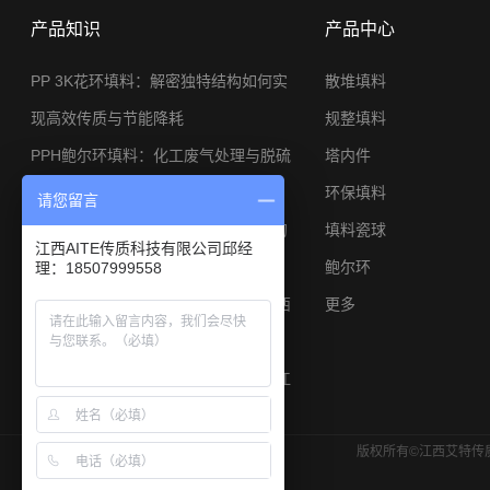
产品知识
产品中心
PP 3K花环填料：解密独特结构如何实
散堆填料
现高效传质与节能降耗
规整填料
PPH鲍尔环填料：化工废气处理与脱硫
塔内件
系统的节能利器
环保填料
请您留言
φ25金属矩鞍环：小塔径高分离工况的
填料瓷球
江西AITE传质科技有限公司邱经
应用与选型思路
鲍尔环
理：18507999558
陶瓷矩鞍环填料焦炉煤气脱硫专用江西
更多
艾特厂家
陶瓷鲍尔环填料硫酸干燥塔耐酸散堆江
西艾特厂家
版权所有©江西艾特传质