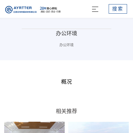
搜索
办公环境
办公环境
概况
相关推荐