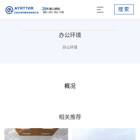
搜索
办公环境
办公环境
概况
相关推荐