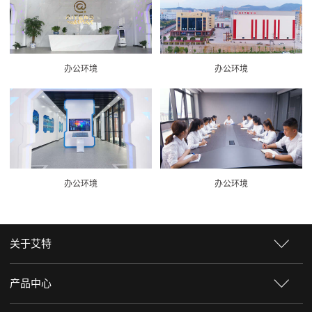
办公环境
办公环境
办公环境
办公环境
关于艾特
产品中心