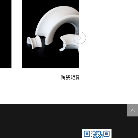
陶瓷矩鞍环
们