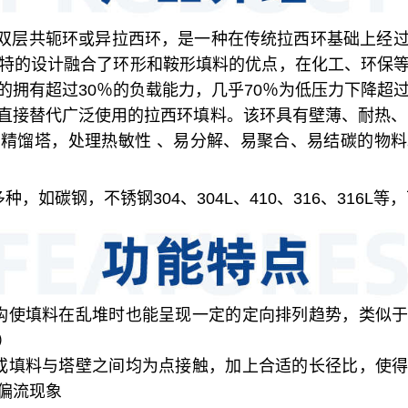
双层共轭环或异拉西环，是一种在传统拉西环基础上经
特的设计融合了环形和鞍形填料的优点，在化工、环保
的拥有超过30％的负载能力，几乎70％为低压力下降超过
直接替代广泛使用的拉西环填料。该环具有壁薄、耐热、
精馏塔，处理热敏性 、易分解、易聚合、易结碳的物
，如碳钢，不锈钢304、304L、410、316、316L等
构使填料在乱堆时也能呈现一定的定向排列趋势，类似
）
或填料与塔壁之间均为点接触，加上合适的长径比，使
偏流现象