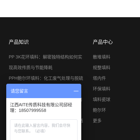
产品知识
产品中心
PP 3K花环填料：解密独特结构如何实
散堆填料
现高效传质与节能降耗
规整填料
PPH鲍尔环填料：化工废气处理与脱硫
塔内件
系统的节能利器
环保填料
请您留言
φ25金属矩鞍环：小塔径高分离工况的
填料瓷球
江西AITE传质科技有限公司邱经
应用与选型思路
鲍尔环
理：18507999558
陶瓷矩鞍环填料焦炉煤气脱硫专用江西
更多
艾特厂家