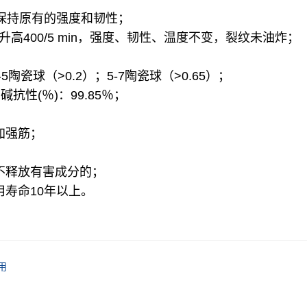
，保持原有的强度和韧性；
高400/5 min，强度、韧性、温度不变，裂纹未油炸；
5陶瓷球（>0.2）；5-7陶瓷球（>0.65）；
碱抗性(％)：99.85％；
加强筋；
不释放有害成分的；
用寿命10年以上。
用