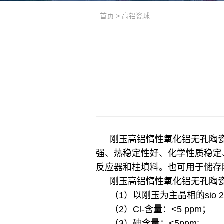
首页
>
高铝瓷球
刚玉高铝惰性氧化铝无孔陶
强、热稳定性好、化学性质稳定
反应器和柱填料。也可用于储存
刚玉高铝惰性氧化铝无孔陶
（1）以刚玉为主晶相的sio 2+
（2）Cl-含量：<5 ppm；
（3）砷含量：<5ppm;