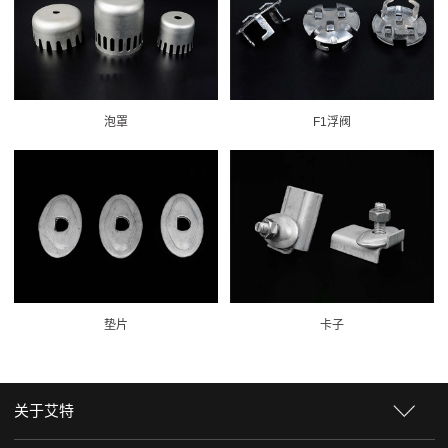
泡罩
F1浮阀
垫片
卡子
关于艾特