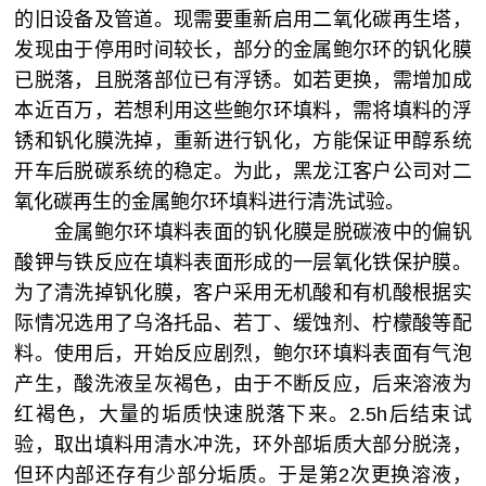
的旧设备及管道。现需要重新启用二氧化碳再生塔，
发现由于停用时间较长，部分的金属鲍尔环的钒化膜
已脱落，且脱落部位已有浮锈。如若更换，需增加成
本近百万，若想利用这些鲍尔环填料，需将填料的浮
锈和钒化膜洗掉，重新进行钒化，方能保证甲醇系统
开车后脱碳系统的稳定。为此，黑龙江客户公司对二
氧化碳再生的金属鲍尔环填料进行清洗试验。
金属鲍尔环填料表面的钒化膜是脱碳液中的偏钒
酸钾与铁反应在填料表面形成的一层氧化铁保护膜。
为了清洗掉钒化膜，客户采用无机酸和有机酸根据实
际情况选用了乌洛托品、若丁、缓蚀剂、柠檬酸等配
料。使用后，开始反应剧烈，鲍尔环填料表面有气泡
产生，酸洗液呈灰褐色，由于不断反应，后来溶液为
红褐色，大量的垢质快速脱落下来。2.5h后结束试
验，取出填料用清水冲洗，环外部垢质大部分脱浇，
但环内部还存有少部分垢质。于是第2次更换溶液，