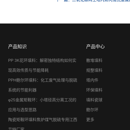
产品知识
产品中心
PP 3K花环填料：解密独特结构如何实
散堆填料
现高效传质与节能降耗
规整填料
PPH鲍尔环填料：化工废气处理与脱硫
塔内件
系统的节能利器
环保填料
φ25金属矩鞍环：小塔径高分离工况的
填料瓷球
应用与选型思路
鲍尔环
陶瓷矩鞍环填料焦炉煤气脱硫专用江西
更多
艾特厂家