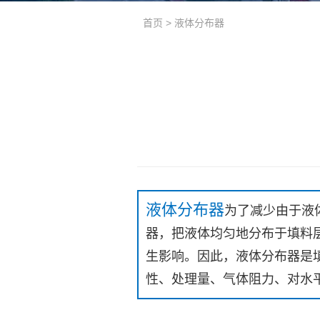
首页
>
液体分布器
液体分布器
为了减少由于液
器，把液体均匀地分布于填料
生影响。因此，液体分布器是
性、处理量、气体阻力、对水