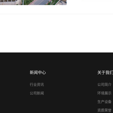
新闻中心
关于我
行业资讯
公司简介
公司新闻
环境展示
生产设备
资质荣誉