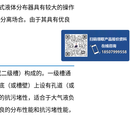
式液体分布器具有较大的操作
的分离场合。由于其具有优良
或二级槽）构成的。一级槽通
底（或槽壁）上设有孔道（或
的抗污堵性，适合于大气液负
良的分布性能和抗污堵性能，