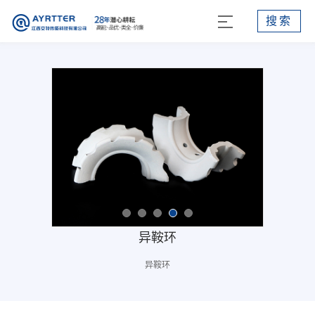
搜索
异鞍环
异鞍环