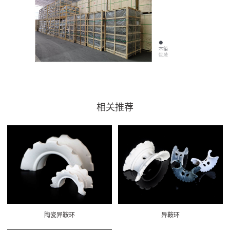
相关推荐
陶瓷异鞍环
异鞍环