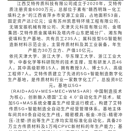
江西艾特传质科技有限公司成立于2020年，艾特传
质注册资金6000万元，总部位于素有“赣西明珠－化工
填料之乡”的江西省萍乡市安源工业园，占地面积53亩，
固定资产达2亿元；设有苏州凯恩特环境工程有限公司、
无锡宝振机械有限公司、天津天元科技有限公司、金塔
集团-艾特传质金属填料及塔内件山东肥城分厂、湘东陶
瓷填料生产基地、共有员工235人；属科技型5G智能制
造新材料示范企业，主营传质材料及其工业装备，年生
产能力30万立方、产值10亿元。
依托天津大学、浙江大学、华东理工大学、浙江工业大
学、中泰化学等科研院所的技术支撑，现有研发人员46
人，其中高级职称15人，拥有教授3人、博士5人、高级
工程师7人。艾特传质建立了先进的5G+智能制造数字化
生产基地，是传质材料行业一家数字化工厂，总投资8亿
元。基地以5G+
（RAID+AGV+MES+MEC+WMS+AR）中国制造技术
为核心，创新融入德国“工业 4.0”自动化生产技术，赋
加5G+MAS系统全覆盖生产经营运行模式，构建了艾特
传质5G+智能制造全自动生产经营管理体系。基地主体
车间共80条自动化生产线，精密模具-板金-冲压-精密冲
压-注塑-挤出等生产工序均实现标准化自动化，具备20
万立方传质材料及1万吨CPVC新材料的年生产能力；基