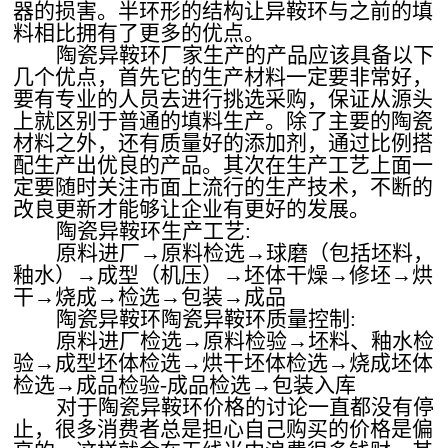
器的损害。半环形的结构让异鞍环与之前的填
料相比拥有了更多的优点。
陶瓷异鞍环厂家生产的产品应该具备以下
几个优点，首先它的生产材料一定要非常好，
要有专业的人员去进行挑选采购，保证从源头
上就区别于普通的填料生产。除了主要的陶瓷
材料之外，还有质量好的添加剂，通过比例搭
配生产出优良的产品。其次在生产工艺上面一
定要随时关注市面上流行的生产技术，不断的
改良更新才能够让企业有更好的发展。
陶瓷异鞍环生产工艺
:
原料进厂
→原料检选→球磨（包括坯料，
釉水）→成型（机压）→坯体干燥→修坯→烘
干→烧成→检选→包装→成品
陶瓷异鞍环陶瓷异鞍环质量控制
:
原料进厂检选
→原料检验→坯料、釉水检
验→成型坯体检选→烘干坯体检选→烧成坯体
检选→成品检验-成品检选→包装入库
对于陶瓷异鞍环价格的讨论一直都没有停
止，很多消费者总是担心自己购买的价格是偏