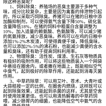
除这种恶臭呢？
1、饲料除臭：养殖场的恶臭主要源于多种气
味，成分比较复杂，主要是因为禽畜的排泄物引起
的，所以采取巧饲除臭。养猪可以在猪的日粮中添
加酶抑制剂，可以使得氨气含量下降50%，硫化氢
含量降低18%，在猪的饲料中粗蛋白含量调整为
10%，加入适量的赖氨酸、色氨酸等，可以减少猪
的氮氨排放，减少恶臭味。养鸡可以在鸡的日粮中
添加1%-2%木炭渣，可使得粪便干燥，降低臭味，
也可以添加2%-5%的沸石粉，也能减少粪便的含水
量和臭味，还有助于提高饲料利用率。
2、物理除臭：活性炭、煤渣、生石灰等物质具
有极好的吸附作用，可以将这些物质装入一个网袋
中悬挂在圈舍内，或者撒在地面上，既能相似空气
中臭气，起到极好的除草作用，还能起到消毒灭菌
作用。
3、中草药除草：可以用艾叶、苍术、大青叶或
大蒜秸按一定的比例，在圈舍内燃烧，这样既可以
起到除臭效果，还能起到杀菌的这样，尤其是空舍
时使用效果更佳。也可以用清热解毒的中草药饲
喂，减少肠胃内的细菌，也能降低空气中氨气的含