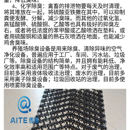
量，降低臭味。
4、化学除臭：禽畜的排泄物要每天及时清理，
将其堆放在一起，将硫酸亚铁撒在其中，可以抑制
粪便发酵、分解，减少臭味。而其他的过氧化氢、
高锰酸钾、硫酸铜、乙酸等也具有极好的抑臭左
右，或者将低浓度的苯甲酸或乙酸喷洒在垫料，或
者用硫酸铜和适量的熟石灰喷洒在地面，也能减少
鸡舍臭味。
养殖场除臭
设备是用来除臭、清除异味的空气
净化设备，普遍应用于工厂、车间、污水站、垃圾
厂等。除臭设备的结构简单，并且拥有能耗低、净
化效率高和适用范围广等特点。对于废气的治理，
目前多采用液体吸收法治理；废水的治理，目前多
采用离子除臭设备；垃圾回收站的治理，目前多使
用喷雾除臭设备。