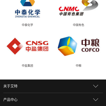
中泰化学
中国有色
中盐集团
中粮
关于艾特
产品中心