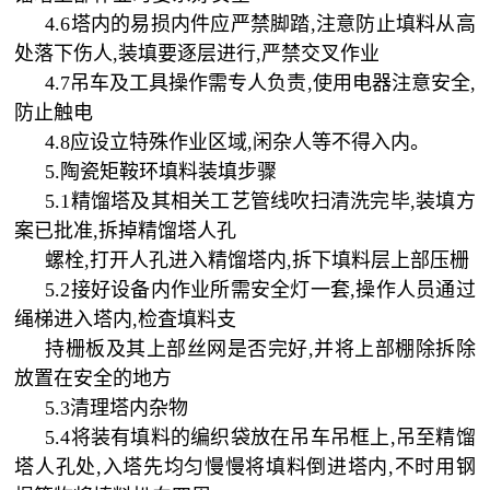
4.6塔内的易损内件应严禁脚踏,注意防止填料从高
处落下伤人,装填要逐层进行,严禁交叉作业
4.7吊车及工具操作需专人负责,使用电器注意安全,
防止触电
4.8应设立特殊作业区域,闲杂人等不得入内。
5.陶瓷矩鞍环填料装填步骤
5.1精馏塔及其相关工艺管线吹扫清洗完毕,装填方
案已批准,拆掉精馏塔人孔
螺栓
,打开人孔进入精馏塔内,拆下填料层上部压栅
5.2接好设备内作业所需安全灯一套,操作人员通过
绳梯进入塔内,检査填料支
持栅板及其上部丝网是否完好
,并将上部棚除拆除
放置在安全的地方
5.3清理塔内杂物
5.4将装有填料的编织袋放在吊车吊框上,吊至精馏
塔人孔处,入塔先均匀慢慢将填料倒进塔内,不时用钢