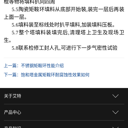
棍等物将填料扒向四周
5.5陶瓷矩鞍环填料从底部开始裝,装完一层后再装
上面一层。
5.6填料装至标线处时扒平填料,加装填料压板。
5.7整个塔填料装填完后,清理塔上卫生及现场卫
生。
5.8联系检修工封人孔,可进行下一步气密性试验
上一篇：不锈钢矩鞍环性能介绍
下一篇：饱和塔金属矩鞍环耐腐蚀性效果如何
关于艾特
产品中心