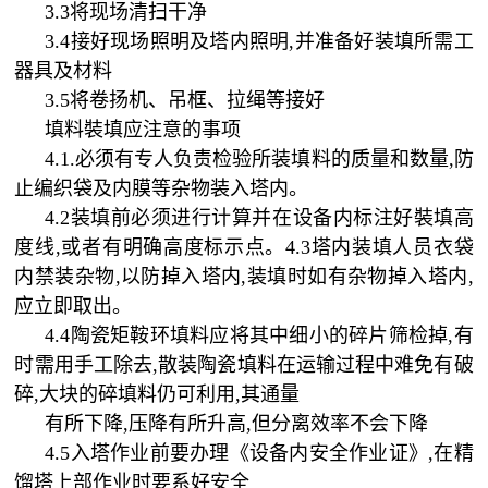
3.3将现场清扫干净
3.4接好现场照明及塔内照明,并准备好装填所需工
器具及材料
3.5将卷扬机、吊框、拉绳等接好
填料裝填应注意的事项
4.1.必须有专人负责检验所装填料的质量和数量,防
止编织袋及内膜等杂物装入塔内。
4.2装填前必须进行计算并在设备内标注好裝填高
度线,或者有明确高度标示点。4.3塔内装填人员衣袋
内禁装杂物,以防掉入塔内,装填时如有杂物掉入塔内,
应立即取出。
4.4陶瓷矩鞍环填料应将其中细小的碎片筛检掉,有
时需用手工除去,散装陶瓷填料在运输过程中难免有破
碎,大块的碎填料仍可利用,其通量
有所下降
,压降有所升高,但分离效率不会下降
4.5入塔作业前要办理《设备内安全作业证》,在精
馏塔上部作业时要系好安全