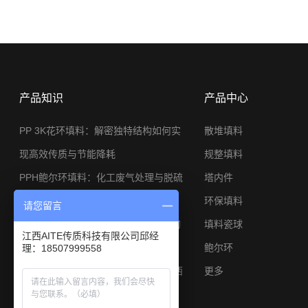
产品知识
产品中心
PP 3K花环填料：解密独特结构如何实
散堆填料
现高效传质与节能降耗
规整填料
PPH鲍尔环填料：化工废气处理与脱硫
塔内件
系统的节能利器
环保填料
请您留言
φ25金属矩鞍环：小塔径高分离工况的
填料瓷球
江西AITE传质科技有限公司邱经
应用与选型思路
鲍尔环
理：18507999558
陶瓷矩鞍环填料焦炉煤气脱硫专用江西
更多
艾特厂家