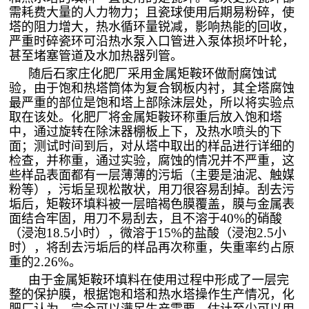
需耗费大量的人力物力；且瓷球使用后期易粉碎，使
塔的阻力增大，热水循环量锐减，影响热能的回收，
严重时碎瓷环可沿热水泵入口管进入泵体损坏叶轮，
甚至堵塞管道及水加热器列管。
随后石家庄化肥厂采用金属矩鞍环做耐腐蚀试
验，由于饱和热塔筒体为复合钢板内衬，其全塔腐蚀
最严重的部位是饱和塔上部除沫层处，所以将实验点
取在该处。化肥厂将金属矩鞍环称重后放入饱和塔
中，通过旋转在除沫器棚板上下，及热水喷头的下
面；测试时间到后，对从塔中取出的样品进行详细的
检查，并称重，通过实验，腐蚀的情况并不严重，这
些样品表面都有一层薄薄的污垢（主要是油泥、触媒
粉等），污垢呈现松散状，用刀很容易刮掉。刮去污
垢后，矩鞍环填料被一层暗褐色膜覆盖，膜与金属表
40%
面结合牢固，用刀不易刮去，且不溶于
的硝酸
18.5
15%
2.5
（浸泡
小时），微溶于
的盐酸（浸泡
小
时），将刮去污垢后的样品再次称重，失重率约占原
2.26%
重的
。
由于金属矩鞍环填料在使用过程中形成了一层完
整的保护膜，根据饱和塔和热水塔操作生产情况，化