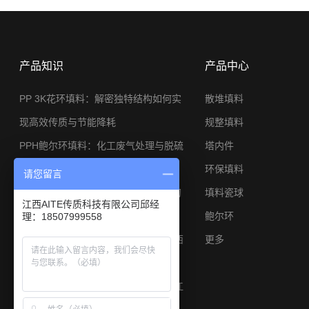
产品知识
产品中心
PP 3K花环填料：解密独特结构如何实
散堆填料
现高效传质与节能降耗
规整填料
PPH鲍尔环填料：化工废气处理与脱硫
塔内件
系统的节能利器
环保填料
请您留言
φ25金属矩鞍环：小塔径高分离工况的
填料瓷球
江西AITE传质科技有限公司邱经
应用与选型思路
鲍尔环
理：18507999558
陶瓷矩鞍环填料焦炉煤气脱硫专用江西
更多
艾特厂家
陶瓷鲍尔环填料硫酸干燥塔耐酸散堆江