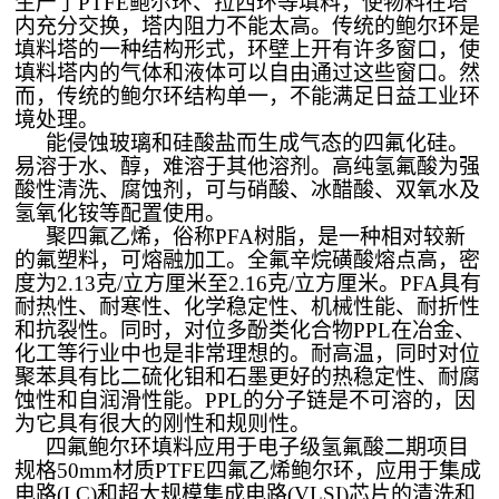
生产了PTFE鲍尔环、拉西环等填料，使物料在塔
内充分交换，塔内阻力不能太高。传统的鲍尔环是
填料塔的一种结构形式，环壁上开有许多窗口，使
填料塔内的气体和液体可以自由通过这些窗口。然
而，传统的鲍尔环结构单一，不能满足日益工业环
境处理。
能侵蚀玻璃和硅酸盐而生成气态的四氟化硅。
易溶于水、醇，难溶于其他溶剂。高纯氢氟酸为强
酸性清洗、腐蚀剂，可与硝酸、冰醋酸、双氧水及
氢氧化铵等配置使用。
聚四氟乙烯，俗称
PFA树脂，是一种相对较新
的氟塑料，可熔融加工。全氟辛烷磺酸熔点高，密
度为2.13克/立方厘米至2.16克/立方厘米。PFA具有
耐热性、耐寒性、化学稳定性、机械性能、耐折性
和抗裂性。同时，对位多酚类化合物PPL在冶金、
化工等行业中也是非常理想的。耐高温，同时对位
聚苯具有比二硫化钼和石墨更好的热稳定性、耐腐
蚀性和自润滑性能。PPL的分子链是不可溶的，因
为它具有很大的刚性和规则性。
四氟鲍尔环填料应用于电子级氢氟酸二期项目
规格
50mm材质PTFE四氟乙烯鲍尔环，应用于集成
电路(I C)和超大规模集成电路(VLSI)芯片的清洗和