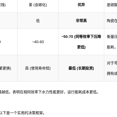
腐蚀)
差 (会碳化)
优异
是硫
低
非常高
陶瓷
~50-70 (同等效率下压降
衡量
0
~40-60
更低)
能耗
对于
繁更换)
高 (使用寿命短)
最低 (长期投资)
拥有
数值越低，表明在相同效率下水力性能更好，运行能耗成本更低。
以下是一个实用的决策框架。