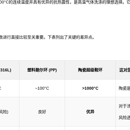
000°C的连续温度并具有优异的抗热震性，是高温气体洗涤的理想选择。
数进行直接比较至关重要。下表列出了关键的差异点。
16L)
塑料鲍尔环 (PP)
陶瓷超级鞍环
这对
C
~100°C
>1000°C
陶瓷
对于
风险)
良好
优异
风险