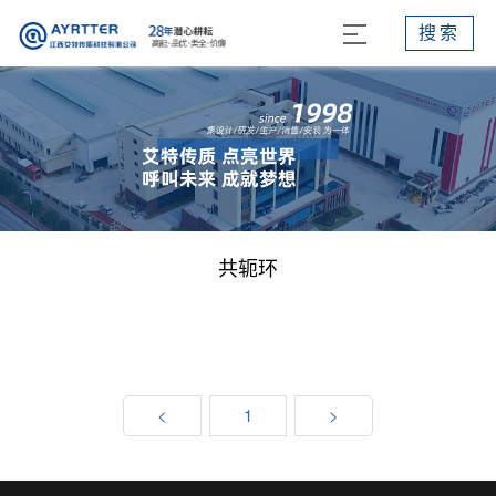
搜索
共轭环
<
1
>