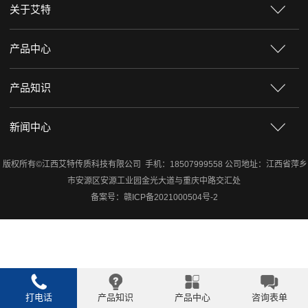
关于艾特
产品中心
产品知识
新闻中心
版权所有©江西艾特传质科技有限公司 手机：18507999558 公司地址：江西省萍乡
市安源区安源工业园金光大道与重庆中路交汇处
备案号：
赣ICP备2021000504号-2
打电话
产品知识
产品中心
咨询表单