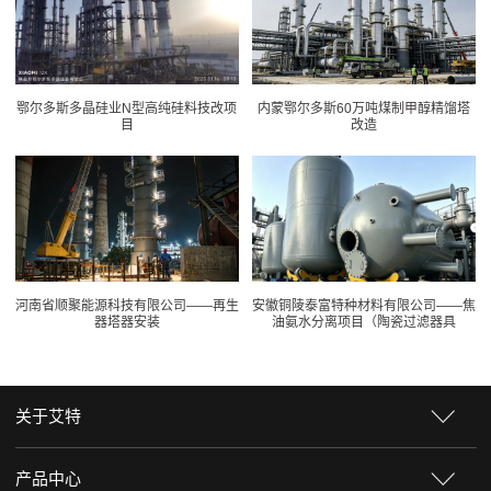
鄂尔多斯多晶硅业N型高纯硅料技改项
内蒙鄂尔多斯60万吨煤制甲醇精馏塔
目
改造
河南省顺聚能源科技有限公司——再生
安徽铜陵泰富特种材料有限公司——焦
器塔器安装
油氨水分离项目（陶瓷过滤器具
关于艾特
产品中心