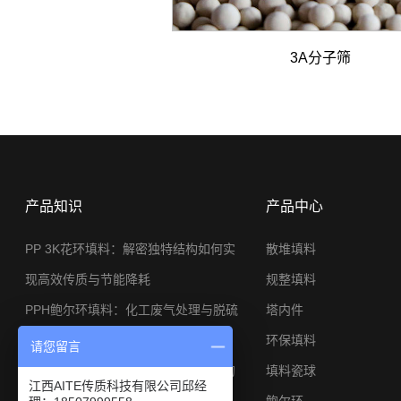
3A分子筛
产品知识
产品中心
PP 3K花环填料：解密独特结构如何实
散堆填料
现高效传质与节能降耗
规整填料
PPH鲍尔环填料：化工废气处理与脱硫
塔内件
系统的节能利器
环保填料
请您留言
φ25金属矩鞍环：小塔径高分离工况的
填料瓷球
江西AITE传质科技有限公司邱经
应用与选型思路
鲍尔环