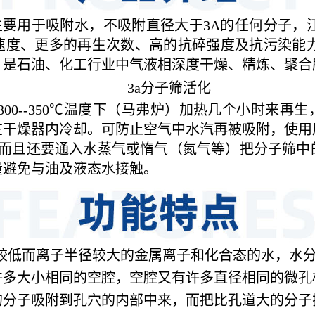
，主要用于吸附水，不吸附直径大于3A的任何分子，
速度、更多的再生次数、高的抗碎强度及抗污染能力
，是石油、化工行业中气液相深度干燥、精炼、聚合
3a分子筛活化
300--350℃温度下（马弗炉）加热几个小时来
在干燥器内冷却。可防止空气中水汽再被吸附，使用
度，而且还要通入水蒸气或惰气（氮气等）把分子筛
量避免与油及液态水接触。
电价较低而离子半径较大的金属离子和化合态的水，水
许多大小相同的空腔，空腔又有许多直径相同的微孔
的分子吸附到孔穴的内部中来，而把比孔道大的分子