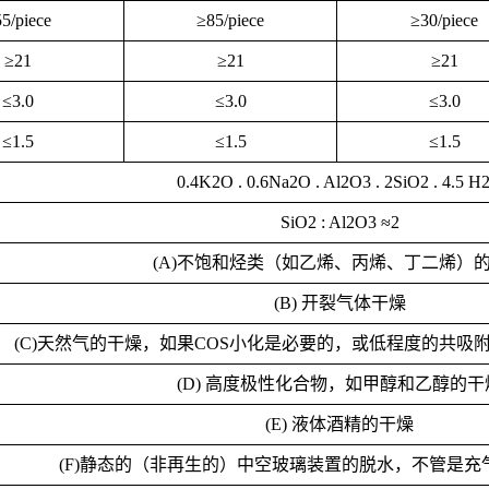
5/piece
≥85/piece
≥30/piece
≥21
≥21
≥21
≤3.0
≤3.0
≤3.0
≤1.5
≤1.5
≤1.5
0.4K
2O . 0.6Na2O . Al2O3 . 2SiO2 . 4.5 H
SiO
2 : Al2O3 ≈2
(A)不饱和烃类（如乙烯、丙烯、丁二烯）
(B) 开裂气体干燥
(C)天然气的干燥，如果COS小化是必要的，或低程度的共吸
(D) 高度极性化合物，如甲醇和乙醇的干
(E) 液体酒精的干燥
(F)静态的（非再生的）中空玻璃装置的脱水，不管是充