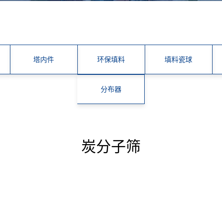
塔内件
环保填料
填料瓷球
分布器
炭分子筛