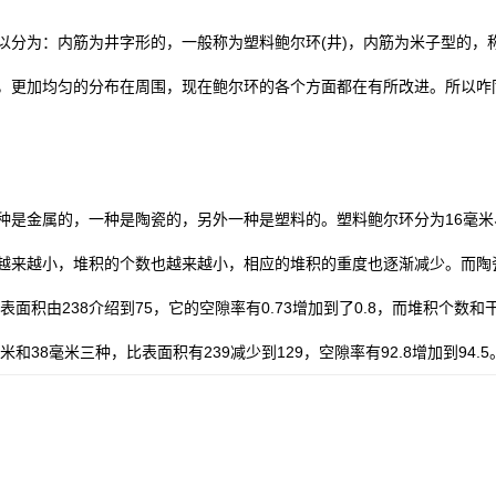
为：内筋为井字形的，一般称为塑料鲍尔环(井)，内筋为米子型的，称
，更加均匀的分布在周围，现在鲍尔环的各个方面都在有所改进。所以咋
金属的，一种是陶瓷的，另外一种是塑料的。塑料鲍尔环分为16毫米、2
越来越小，堆积的个数也越来越小，相应的堆积的重度也逐渐减少。而陶瓷
表面积由238介绍到75，它的空隙率有0.73增加到了0.8，而堆积个
和38毫米三种，比表面积有239减少到129，空隙率有92.8增加到94.5