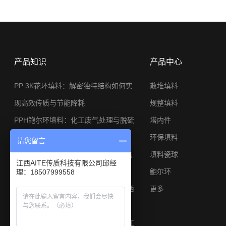
产品知识
产品中心
PP 3K花环填料：解密独特结构如何实
散堆填料
现高效传质与节能降耗
规整填料
PPH鲍尔环填料：化工废气处理与脱硫
塔内件
系统的节能利器
环保填料
请您留言
φ25金属矩鞍环：小塔径高分离工况的
填料瓷球
江西AITE传质科技有限公司邱经
应用与选型思路
鲍尔环
理：18507999558
陶瓷矩鞍环填料焦炉煤气脱硫专用江西
更多
艾特厂家
陶瓷鲍尔环填料硫酸干燥塔耐酸散堆江