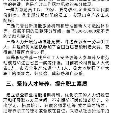
性的关键，也是产改工作落地见效的充分体现。
一是
为激励员工以厂为家、爱岗敬业,企业建立现代股
份制度，拿出部分股份配给员工，实现11名产改工人
配股；
二是
完善创新技能激励机制和管理创新人才激励体系
等，根据不同的贡献评分等级，给予500-50000元不等
的奖励和提成；
三是
大力开展劳动技能竞赛，评选表彰五一劳动奖工
人，并组织优秀团队参加了全国首届智能制造大赛，获
得南部赛区六省50 强；
四是
积极推荐一线产业工人安全强等人参与萍乡市劳
动模范和江西省五一奖等评选。目前我公司有区人大代
表1人、市安全生产先进个人1人，极大地增强了广大
职工的凝聚力、归属感、成就感和自豪感。
三、坚持人才培养，提升职工素质
建立健全职业技能培训机制，优化职工的人力资源管
理和拓展职业发展空间，不定期举行岗位知识培训、外
出学习、拓展培训、开展名师带徒等;爱才重才惜才，
把培养职工的德才兼备放在首位，采取从社会贤达中招