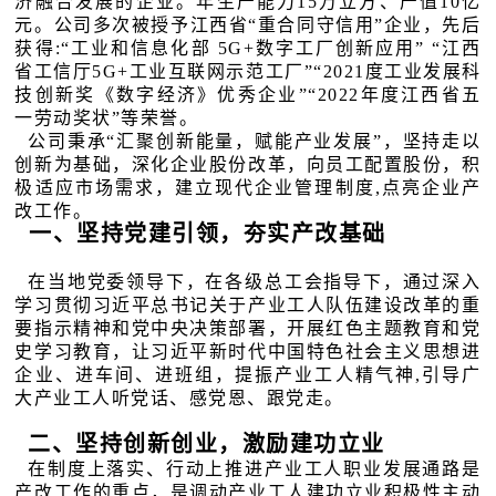
济融合发展的企业。年生产能力15万立方、产值10亿
元。公司多次被授予江西省“重合同守信用”企业，先后
获得:“工业和信息化部 5G+数字工厂创新应用” “江西
省工信厅5G+工业互联网示范工厂”“2021度工业发展科
技创新奖《数字经济》优秀企业”“2022年度江西省五
一劳动奖状”等荣誉。
公司秉承“汇聚创新能量，赋能产业发展”，坚持走以
创新为基础，深化企业股份改革，向员工配置股份，积
极适应市场需求，建立现代企业管理制度,点亮企业产
改工作。
一、坚持党建引领，夯实产改基础
在当地党委领导下，在各级总工会指导下，通过深入
学习贯彻习近平总书记关于产业工人队伍建设改革的重
要指示精神和党中央决策部署，开展红色主题教育和党
史学习教育，让习近平新时代中国特色社会主义思想进
企业、进车间、进班组，提振产业工人精气神,引导广
大产业工人听党话、感党恩、跟党走。
二、坚持创新创业，激励建功立业
在制度上落实、行动上推进产业工人职业发展通路是
产改工作的重点，是调动产业工人建功立业积极性主动