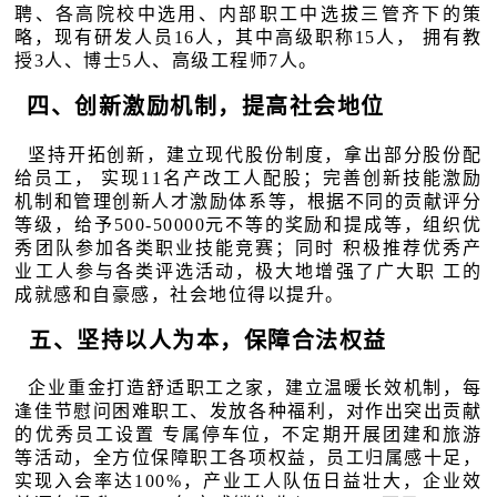
聘、各高院校中选用、内部职工中选拔三管齐下的策
略，现有研发人员16人，其中高级职称15人， 拥有教
授3人、博士5人、高级工程师7人。
四、创新激励机制，提高社会地位
坚持开拓创新，建立现代股份制度，拿出部分股份配
给员工， 实现11名产改工人配股；完善创新技能激励
机制和管理创新人才激励体系等，根据不同的贡献评分
等级，给予500-50000元不等的奖励和提成等，组织优
秀团队参加各类职业技能竞赛；同时 积极推荐优秀产
业工人参与各类评选活动，极大地增强了广大职 工的
成就感和自豪感，社会地位得以提升。
五、坚持以人为本，保障合法权益
企业重金打造舒适职工之家，建立温暖长效机制，每
逢佳节慰问困难职工、发放各种福利，对作出突出贡献
的优秀员工设置 专属停车位，不定期开展团建和旅游
等活动，全方位保障职工各项权益，员工归属感十足，
实现入会率达100%，产业工人队伍日益壮大，企业效