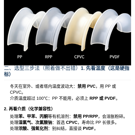
二、选型三步法（照着做不出错）
1. 先看温度（这是硬指
标）
冬天在室外、或者塔内温度波动大：
禁用 PVC
，用 PP 或
CPVC。
介质温度超过 100℃：PP 不能用，必须上
RPP 或 PVDF
。
2. 再看介质（化学兼容性）
处理
苯、甲苯、丙酮
等有机溶剂：
禁用 PP/RPP
，会溶胀粉碎。
处理
湿氯气、次氯酸钠
：首选
CPVC
，寿命比 PP 长很多。
处理
浓酸、强氧化剂
：别纠结，直接谈
PVDF
。