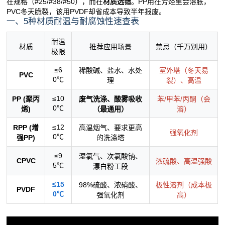
在规格（#25/#38/#50），而在
材质选错
。PP用在芳烃里会溶胀，
PVC冬天脆裂，该用PVDF却省成本导致半年报废。
一、5种材质耐温与耐腐蚀性速查表
耐温
材质
推荐应用场景
禁忌（千万别用）
极限
≤6
稀酸碱、盐水、水处
室外塔（冬天易
PVC
0℃
理
裂）、高温
≤10
PP (聚丙
废气洗涤、酸雾吸收
苯/甲苯/丙酮（会
0℃
烯)
（最通用）
溶）
≤12
RPP (增
高温烟气、要求更高
强氧化剂
0℃
强PP)
的洗涤塔
≤9
湿氯气、次氯酸钠、
CPVC
浓硫酸、高温强酸
5℃
漂白粉工段
≤15
98%硫酸、浓硝酸、
极性溶剂（成本极
PVDF
0℃
强氧化剂
高）