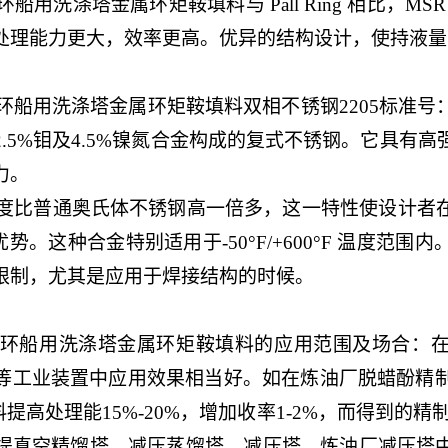
洗涤塔金属环矩鞍填料与 Pall Ring 相比，MSR
处理能力更大，效率更高。优异的结构设计，使持液量
洗涤塔金属环矩鞍填料双相不锈钢2205标准号： ASTM 
，2.5%钼及4.5%镍氮合金构成的复式不锈钢。它具
力。
度比普通奥氏体不锈钢高一倍多，这一特性使设计者
优势。这种合金特别适用于-50°F/+600°F 温度范
限制，尤其是应用于焊接结构的时候。
环船用洗涤塔金属环矩鞍填料的应用范围及场合：
等工业装置中应用效果相当好。如在炼油厂脱蜡酚精制萃
提高处理能15%-20%，增加收率1-2%，而得到的
提真空精馏塔、减压蒸馏塔、减压塔，炼油厂减压塔