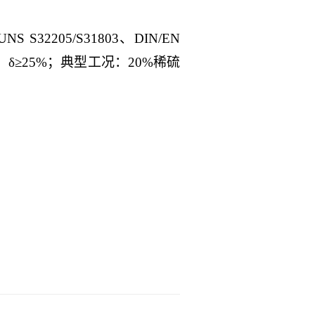
S32205/S31803、DIN/EN
伸率：δ≥25%；典型工况：20%稀硫