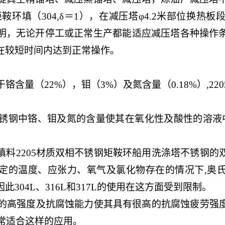
矩鞍环填（304,δ＝1），在减压塔φ4.2米部位换热
明，无论开停工或正常生产都能适应减压塔各种操作
在较短时间内达到正常操作。
量（22%），钼（3%）及氮含量（0.18%）,22
锈钢中铬、钼及氮的含量使其在氧化性及酸性的溶液中
2205材质双相不锈钢矩鞍环船用洗涤塔不锈钢的
定的温度、应张力、氧气及氯化物存在的情况下,奥
304L、316L和317L的使用在这方面受到限制。
的高强度及抗腐蚀能力使其具有很高的抗腐蚀疲劳强
非常适合这样的应用。