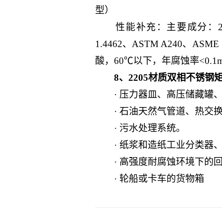
型）
性能补充：主要成分：22Cr-5.3N
1.4462、ASTM A240、A
酸，60℃以下，年腐蚀率<0.1
8、2205材质双相不锈钢
· 压力器皿、高压储藏罐、
· 石油天然气管道、热交换
· 污水处理系统。
· 纸浆和造纸工业分类器、
· 高强度耐腐蚀环境下的回
· 轮船或卡车的货物箱