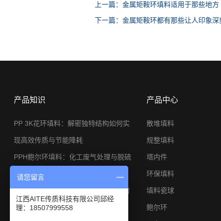
上一篇：金属矩鞍环填料适用于那些地方
下一篇：金属矩鞍环都有那些让人印象深
产品知识
产品中心
PP 3K花环填料：解密独特结构如何实
散堆填料
现高效传质与节能降耗
规整填料
PPH鲍尔环填料：化工废气处理与脱硫
塔内件
系统的节能利器
环保填料
请您留言
φ25金属矩鞍环：小塔径高分离工况的
填料瓷球
江西AITE传质科技有限公司邱经
应用与选型思路
鲍尔环
理：18507999558