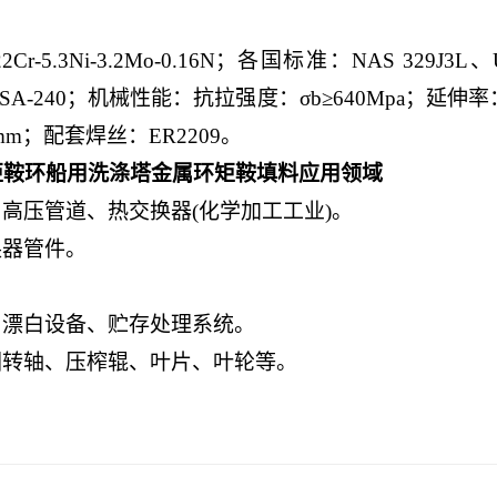
i-3.2Mo-0.16N；各国标准：NAS 329J3L、UNS 
SME SA-240；机械性能：抗拉强度：σb≥640Mpa；延
mm；配套焊丝：ER2209。
矩鞍环船用洗涤塔金属环矩鞍填料应用领域
高压管道、热交换器(化学加工工业)。
器管件。
漂白设备、贮存处理系统。
转轴、压榨辊、叶片、叶轮等。