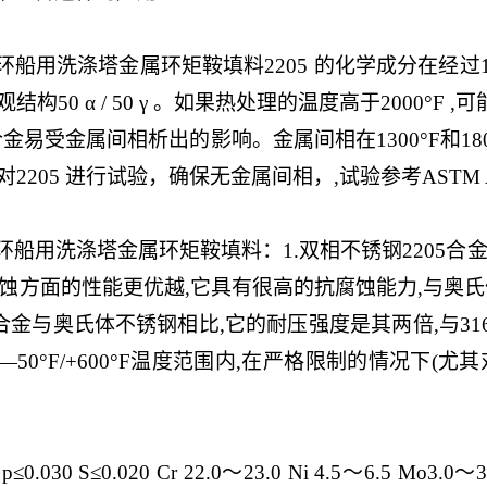
涤塔金属环矩鞍填料2205 的化学成分在经过1900°/1922
构50 α / 50 γ 。如果热处理的温度高于2000°F
金易受金属间相析出的影响。金属间相在1300°F和1800
205 进行试验，确保无金属间相，,试验参考ASTM A
用洗涤塔金属环矩鞍填料：1.双相不锈钢2205合金与
隙腐蚀方面的性能更优越,它具有很高的抗腐蚀能力,与奥氏
5合金与奥氏体不锈钢相比,它的耐压强度是其两倍,与316
50°F/+600°F温度范围内,在严格限制的情况下(尤
p≤0.030 S≤0.020 Cr 22.0～23.0 Ni 4.5～6.5 Mo3