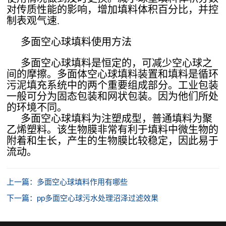
对传质性能的影响，增加填料体积百分比，并控
制表观气速.
多面空心球填料使用方法
多面空心球填料是恒定的，可减少空心球之
间的摩擦。多面体空心球填料装置和填料是循环
污泥填充系统中的两个重要组成部分。工业包装
一般可分为固态包装和网状包装。因为他们所处
的环境不同。
多面空心球填料为注塑成型，普通填料为聚
乙烯塑料。该生物膜非常有利于填料中微生物的
附着和生长，产生的生物膜比较稳定，因此易于
流动。
上一篇：多面空心球填料作用有哪些
下一篇：pp多面空心球污水处理沼泽过滤效果