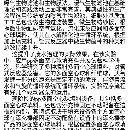
曝气生物滤池和生物膜法，曝气生物滤池在基础
理论和实践活动上面非常完善，其典型性的生产
流程选用传统式的曝气生物滤池，细胞外基质加
工工艺包含微生物过滤装置，微生物纺纱板，根
据微生物触碰空气氧化，流化床反应器和多面空
心球填料，使其在水解酸化池中循环系统，根据
加上填充料，管式反应器中微生物菌种的种类和
总数持续上升。
这提升了废水治理的实际效果，在该实验
中，应用pp多面空心球填充料开展试验科学研
究，科学研究了多种填料多面空心球填料，对管
式反应器危害，它的多面空心球和纤维球，厌氧
发酵一部分的添充是固定不动的添充，伴随着流
水和气旋的循环系统而循环系统，实验程序流程
有好几个驱动器泵的运用。
现阶段的pp多面空心球填料设备，其包括多
面空心球填料，还包含添充棒固定不动配备在边
框的內部，其特点取决于填充设备各个方面空心
球在添充棒部固定不动配备在设备上的添充棒本
产品的多面空心球填料，根据设置多面空心球填