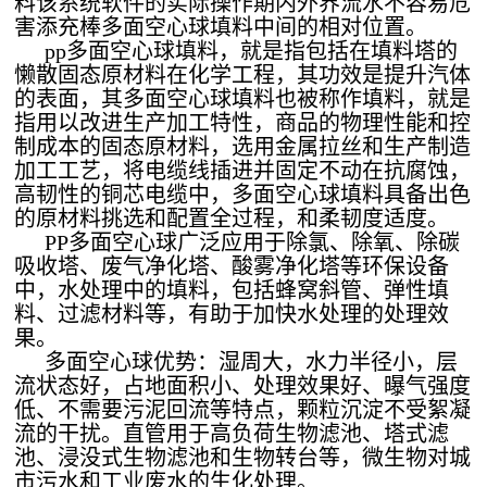
料该系统软件的实际操作期内外界流水不容易危
害添充棒多面空心球填料中间的相对位置。
pp多面空心球填料，就是指包括在填料塔的
懒散固态原材料在化学工程，其功效是提升汽体
的表面，其多面空心球填料也被称作填料，就是
指用以改进生产加工特性，商品的物理性能和控
制成本的固态原材料，选用金属拉丝和生产制造
加工工艺，将电缆线插进并固定不动在抗腐蚀，
高韧性的铜芯电缆中，多面空心球填料具备出色
的原材料挑选和配置全过程，和柔韧度适度。
PP多面空心球广泛应用于除氯、除氧、除碳
吸收塔、废气净化塔、酸雾净化塔等环保设备
中，水处理中的填料，包括蜂窝斜管、弹性填
料、过滤材料等，有助于加快水处理的处理效
果。
多面空心球优势：湿周大，水力半径小，层
流状态好，占地面积小、处理效果好、曝气强度
低、不需要污泥回流等特点，颗粒沉淀不受絮凝
流的干扰。直管用于高负荷生物滤池、塔式滤
池、浸没式生物滤池和生物转台等，微生物对城
市污水和工业废水的生化处理。