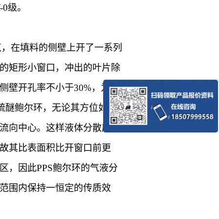
-0级。
点，在填料的侧壁上开了一系列
的矩形小窗口，冲出的叶片除
侧壁开孔率不小于
30%，为保
硫醚鲍尔环
，无论其方位如
流向中心。这样液体分散度增
故其比表面积比开窗口前更
区，因此
PPS鲍尔环的气液分
范围内保持一恒定的传质效