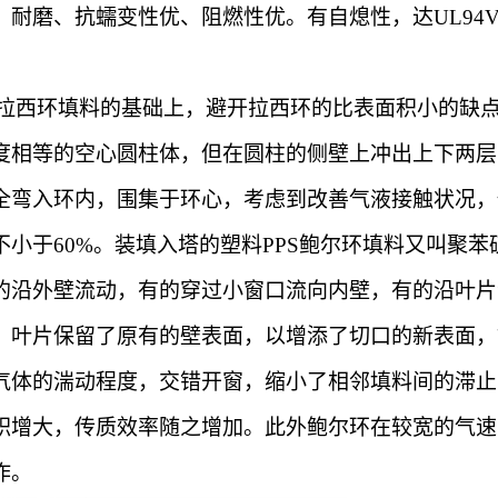
耐磨、抗蠕变性优、阻燃性优。有自熄性，达UL94V
拉西环填料的基础上，避开拉西环的比表面积小的缺
度相等的空心圆柱体，但在圆柱的侧壁上冲出上下两层
全弯入环内，围集于环心，考虑到改善气液接触状况，
小于60%。装填入塔的
塑料
PPS鲍尔环填料又叫聚苯
的沿外壁流动，有的穿过小窗口流向内壁，有的沿叶片
。叶片保留了原有的壁表面，以增添了切口的新表面，
气体的湍动程度，交错开窗，缩小了相邻填料间的滞止
积增大，传质效率随之增加。此外鲍尔环在较宽的气速
作。