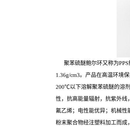
聚苯硫醚鲍尔环又称为PP
1.36g/cm3。产品在高
200℃以下溶解聚苯硫醚的
性，抗高能量辐射，抗紫外线
氟乙烯；电性能优异；机械性
粉末聚合物经注塑料加工而成