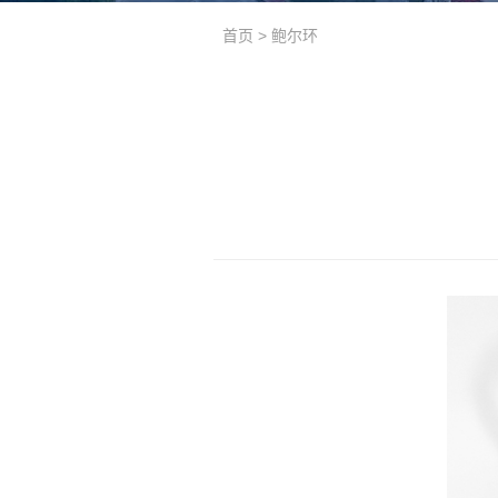
首页
>
鲍尔环