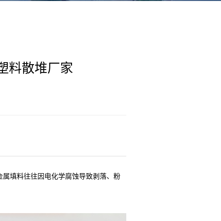
｜塑料散堆厂家
统金属填料往往因电化学腐蚀导致剥落、粉