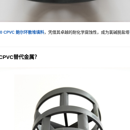
50 CPVC 鲍尔环散堆填料
，凭借其卓越的耐化学腐蚀性，成为氯碱脱盐塔
PVC替代金属？