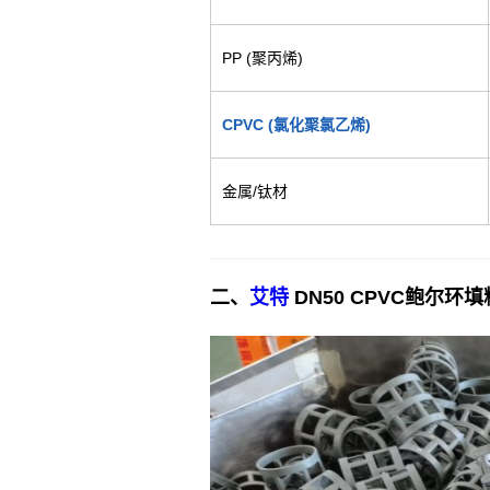
PP (聚丙烯)
CPVC (氯化聚氯乙烯)
金属/钛材
二、
艾特
DN50 CPVC鲍尔环