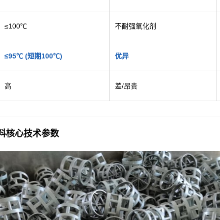
≤100℃
不耐强氧化剂
≤95℃ (短期100℃)
优异
高
差/昂贵
填料核心技术参数