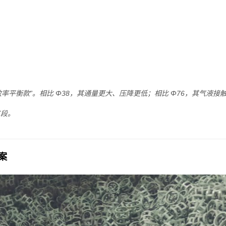
效率平衡款”。相比 Φ38，其通量更大、压降更低；相比 Φ76，其气液接触
工段。
案