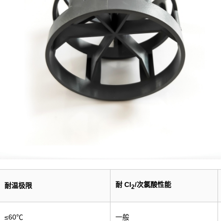
耐 Cl
/次氯酸性能
耐温极限
2
≤60℃
一般