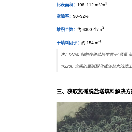
2
3
比表面积：
106–112 m
/m
空隙率：
90–92%
3
堆积个数：
约 6300 个/m
-1
干填料因子：
约 154 m
注：DN50 规格在脱盐塔中属于“通量-
Φ2200 之间的氯碱脱盐或淡盐水浓缩
三、获取氯碱脱盐塔填料解决方