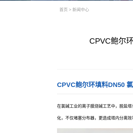
首页
>
新闻中心
​CPVC鲍
CPVC鲍尔环填料DN50
在氯碱工业的离子膜烧碱工艺中，脱盐塔长
化，不仅堵塞分布器，更造成塔内分离效