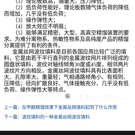
（1）理论板数高，通量大，压力降低；
（2）低负荷性能好，理论板数随气体负荷的降低
而增加，几乎没有低负荷；
（3）操作弹性大；
（4）放大效应不明易；
（5）能够满足精密、大型、高真空精馏装置的要
求。为难分离物系、热敏性物系及高纯度产品的精馏
分离提供了有利的条件。
金属丝网波纹填料是目前各国应用比较广泛的填
料，它是由若干平行直列的金属波纹网片排列组成的
圆盘状填料，波纹对轴线倾角30度或45度，相邻两片
波纹片方向相反。金属丝网波纹填料具有比表面积
大、孔隙率大、重量轻；气相通路倾角小、有规则、
压降低；径向扩散良好、气体接触充分、几乎没有低
负荷、操作弹性大等特点。
上一篇：在甲醇精馏效果下金属丝网填料起到了什么作用
下一篇：波纹填料的一种金属丝网波纹填料