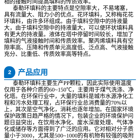
相的接触时间提高填料的传质效率。
泰勒环填料的主要特点是空隙率大，不易堵塞，
具有流量大、阻力小的优点。花环填料，又称梅花花
环填料，由许多环组成。由于填料空隙中的持液量
大，由于填料空隙中的持液量大，可以使环状填料具
有更大的持液量。液体在塔中停留时间较长，增加了
填料的气液接触时间和传质效率。聚丙烯填料具有空
隙率高、压降和传质单元高度低、泛点高、气液接触
充分、比重低、传质效率高等特点。
产品应用
2
泰勒环填料主要生产PP颗粒，因此实际使用温度
仅用于各种介质的60~150℃，主要用于煤气洗涤、净
化塔。在环保行业中，大量的填料是城市水源净化工
程和污水处理工程，占环保行业总消费量的70%以
上，其次是空气净化，消耗也逐年增加。在国家环境
保护政策日趋严格的情况下，包装企业的环境保护问
题日益突出，在饮用水净化、废水深度处理、气体净
化或储存等方面得到了广泛的应用。它对相对分子质
量小于3000，尤其是500~1000的有机物有较强的吸附