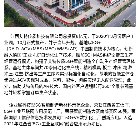
江西艾特传质科技有限公司总投资8亿元，于2020年3月份落户工
业园，10月正式投产，并于当年升规。基地以5G+
（RAID+AGV+MES+MEC+WMS+AR）中国制造技术为核心，创新
融入德国“工业 4.0”自动化生产技术，赋加5G+MAS系统全覆盖生产
经营运行模式，构建了艾特传质5G+智能制造全自动生产经营管理体
系。基地主体车间共70条自动化生产线，精密模具-板金-冲压-精密
冲压-注塑-挤出等生产工序均实现标准化自动化，基地的智能立体仓
储通过AGV实现对成品、原料、配件、包装实现无人配送管理；此
外，借助艾特传质的AR技术，国内外客户远程即可360°全景参观基
地并轻松掌握订单生产状态。
企业属科技型5G智能制造新材料示范企业，荣获江西省工信厅：
5G+工业互联网应用示范工厂，荣获智能制造大赛南部赛区50强。荣
获国家工信部信息技术发展司：5G+VR数字化工厂创新应用。入选
2021年江西省“5G+工业互联网”融合应用示范项目。