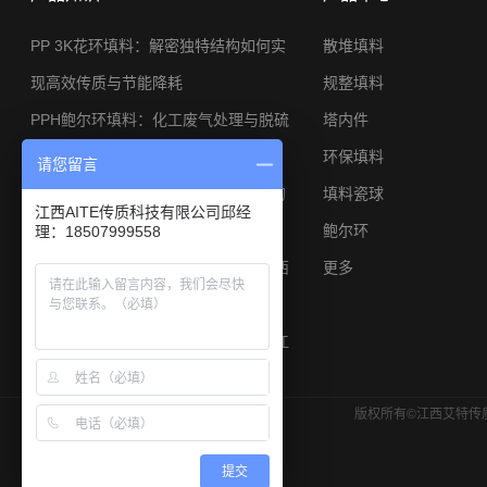
PP 3K花环填料：解密独特结构如何实
散堆填料
现高效传质与节能降耗
规整填料
PPH鲍尔环填料：化工废气处理与脱硫
塔内件
系统的节能利器
环保填料
请您留言
φ25金属矩鞍环：小塔径高分离工况的
填料瓷球
江西AITE传质科技有限公司邱经
应用与选型思路
鲍尔环
理：18507999558
陶瓷矩鞍环填料焦炉煤气脱硫专用江西
更多
艾特厂家
陶瓷鲍尔环填料硫酸干燥塔耐酸散堆江
西艾特厂家
版权所有©江西艾特传质
提交