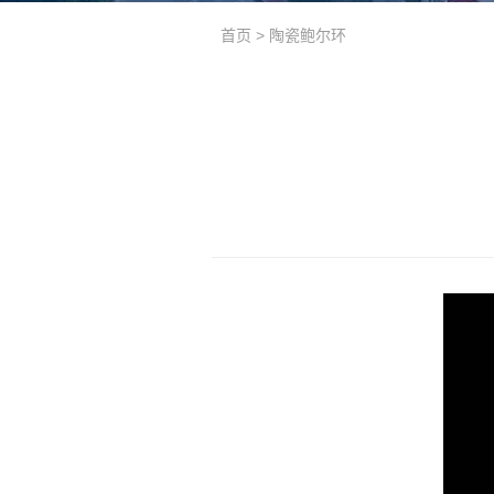
首页
>
陶瓷鲍尔环