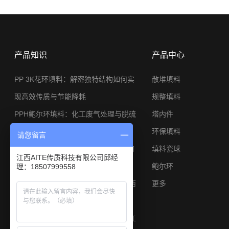
产品知识
产品中心
PP 3K花环填料：解密独特结构如何实
散堆填料
现高效传质与节能降耗
规整填料
PPH鲍尔环填料：化工废气处理与脱硫
塔内件
系统的节能利器
环保填料
请您留言
φ25金属矩鞍环：小塔径高分离工况的
填料瓷球
江西AITE传质科技有限公司邱经
应用与选型思路
鲍尔环
理：18507999558
陶瓷矩鞍环填料焦炉煤气脱硫专用江西
更多
艾特厂家
陶瓷鲍尔环填料硫酸干燥塔耐酸散堆江