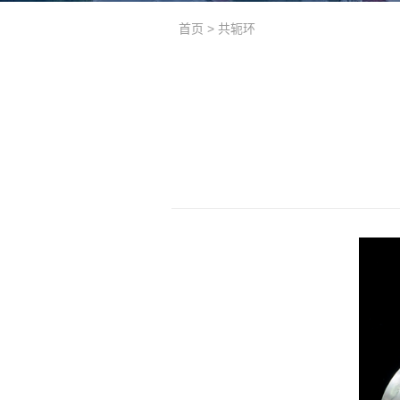
首页
>
共轭环