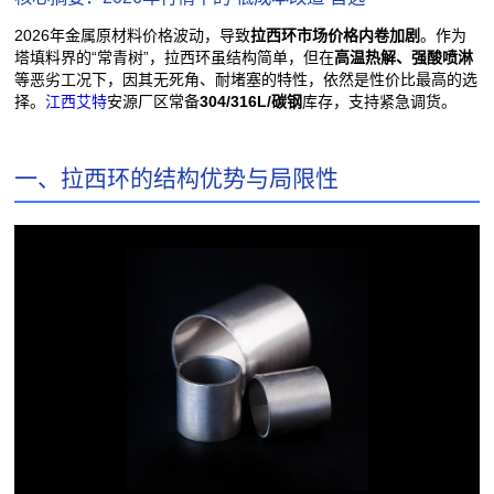
2026年金属原材料价格波动，导致
拉西环市场价格内卷加剧
。作为
塔填料界的“常青树”，拉西环虽结构简单，但在
高温热解、强酸喷淋
等恶劣工况下，因其无死角、耐堵塞的特性，依然是性价比最高的选
择。
江西艾特
安源厂区常备
304/316L/碳钢
库存，支持紧急调货。
一、拉西环的结构优势与局限性