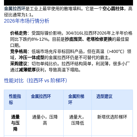
金属拉西环
是工业上最早使用的散堆填料。它是一个
空心圆柱体
，高
径比通常为1:1。
2026年市场行情分析
价格走势
：受国际镍价影响，304/316L拉西环2026年上半年价格
同比下跌约8%-12%。目前是
抄底囤货、老塔检修更换
的最佳窗
口期。
竞争格局
：低端市场充斥非标回料产品，但在高温（>400℃）领
域，
冲压一体成型
的金属拉西环仍是不可替代的霸主。
采购建议
：切勿单纯比价。拉西环结构简单，利润薄，很多小厂
通过
减薄壁厚
获利，导致高温下塌陷。
性能对比（拉西环 vs 阶梯环）
性能指
金属拉西环
金属阶梯
选型建议
标
环
通量
通量小，压降
通量大，
新塔优选阶梯环
与压
高
压降低
降