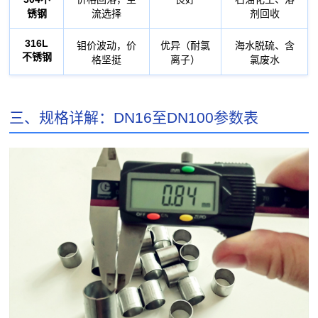
锈钢
流选择
剂回收
316L
钼价波动，价
优异（耐氯
海水脱硫、含
不锈钢
格坚挺
离子）
氯废水
三、规格详解：DN16至DN100参数表