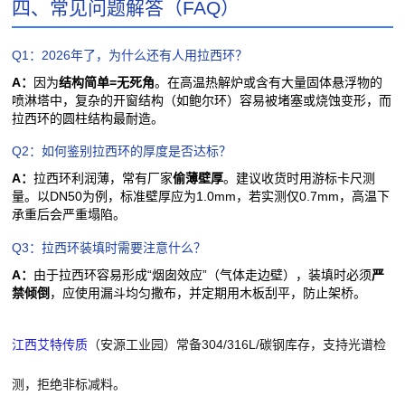
四、常见问题解答（FAQ）
Q1：2026年了，为什么还有人用拉西环？
A：
因为
结构简单=无死角
。在高温热解炉或含有大量固体悬浮物的
喷淋塔中，复杂的开窗结构（如鲍尔环）容易被堵塞或烧蚀变形，而
拉西环的圆柱结构最耐造。
Q2：如何鉴别拉西环的厚度是否达标？
A：
拉西环利润薄，常有厂家
偷薄壁厚
。建议收货时用游标卡尺测
量。以DN50为例，标准壁厚应为1.0mm，若实测仅0.7mm，高温下
承重后会严重塌陷。
Q3：拉西环装填时需要注意什么？
A：
由于拉西环容易形成“烟囱效应”（气体走边壁），装填时必须
严
禁倾倒
，应使用漏斗均匀撒布，并定期用木板刮平，防止架桥。
2026年金属拉西环源头厂直供
江西艾特传质
（安源工业园）常备304/316L/碳钢库存，支持光谱检
测，拒绝非标减料。