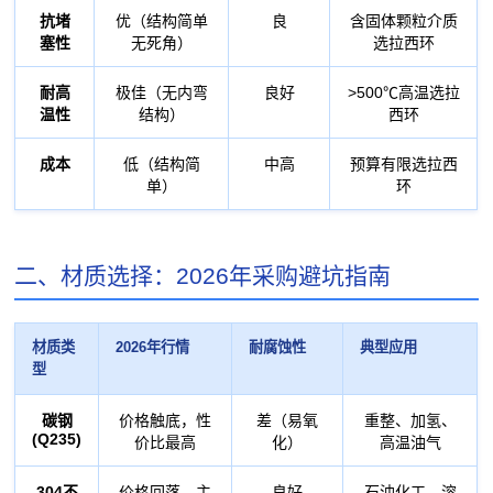
抗堵
优（结构简单
良
含固体颗粒介质
塞性
无死角）
选拉西环
耐高
极佳（无内弯
良好
>500℃高温选拉
温性
结构）
西环
成本
低（结构简
中高
预算有限选拉西
单）
环
二、材质选择：2026年采购避坑指南
材质类
2026年行情
耐腐蚀性
典型应用
型
碳钢
价格触底，性
差（易氧
重整、加氢、
(Q235)
价比最高
化）
高温油气
304不
价格回落，主
良好
石油化工、溶