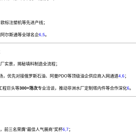
、欧标注塑机等先进产线；
国阿尔斯通等全球名企
6,5
。
工厂实景，揭秘填料制造全流程；
场，优先对接俄罗斯石油、阿曼PDO等顶级油企供应商入网通道
4,6
；
工程巨头等
300+场次
专业洽谈，推动非洲水厂定制塔内件等合作深化
6
。
，前三名荣膺“最佳人气展商”奖杯
6,7
；