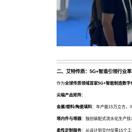
二、艾特传质：5G+智造引领行业革
作为
全球传质领域首家5G+智能制造数字
尖端产品矩阵
：
金属/塑料/陶瓷填料
：年产能15万立方，冲
塔内件与塔器
：独创装配式流水化生产技
柔性定制服务
：从设计到交付仅需15个