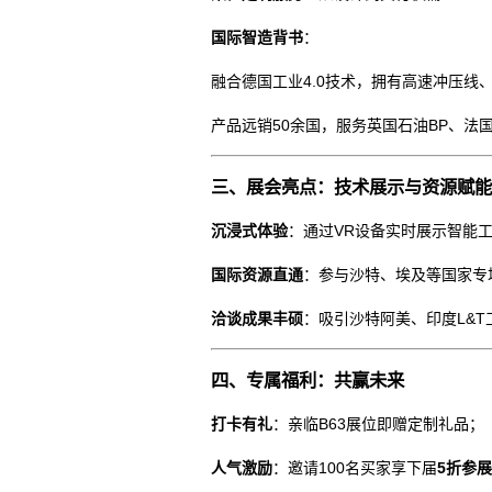
国际智造背书
：
融合德国工业4.0技术，拥有高速冲压线
产品远销50余国，服务英国石油BP、法
三、展会亮点：技术展示与资源赋能
沉浸式体验
：通过VR设备实时展示智能
国际资源直通
：参与沙特、埃及等国家专
洽谈成果丰硕
：吸引沙特阿美、印度L&T
四、专属福利：共赢未来
打卡有礼
：亲临B63展位即赠定制礼品；
人气激励
：邀请100名买家享下届
5折参展