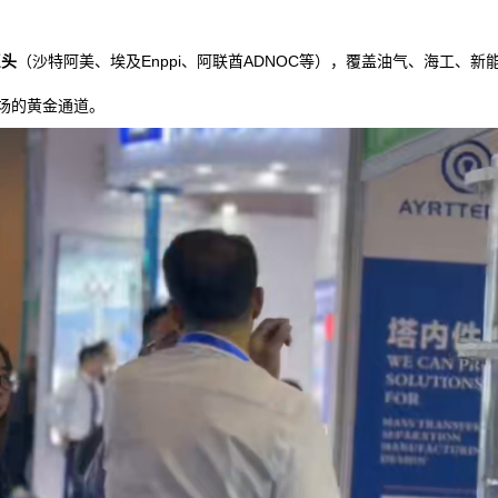
巨头
（沙特阿美、埃及Enppi、阿联酋ADNOC等），覆盖油气、海工、新
场的黄金通道。