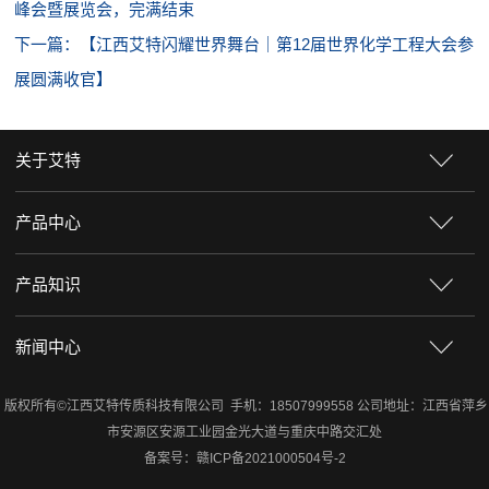
峰会暨展览会，完满结束
下一篇：【江西艾特闪耀世界舞台｜第12届世界化学工程大会参
展圆满收官】
关于艾特
产品中心
产品知识
新闻中心
版权所有©江西艾特传质科技有限公司 手机：18507999558 公司地址：江西省萍乡
市安源区安源工业园金光大道与重庆中路交汇处
备案号：
赣ICP备2021000504号-2