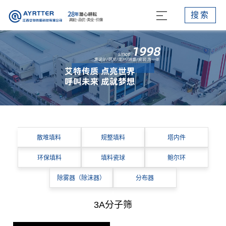
搜索
散堆填料
规整填料
塔内件
环保填料
填料瓷球
鲍尔环
除雾器（除沫器）
分布器
3A分子筛