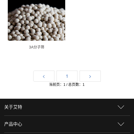
3A分子筛
<
1
>
当前页：1 / 总页数：1
关于艾特
产品中心