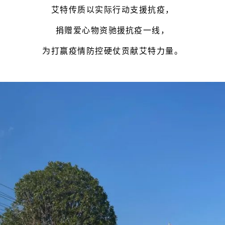
以实际行动支援抗疫，
艾特传质
捐赠爱心物资
驰援
抗疫一线，
为打赢疫情防控硬仗贡献艾特力量。